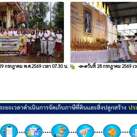
่ 29 กรกฎาคม พ.ศ.2569 เวลา 07.30 น.
📣📣วันที่ 28 กรกฏาคม 2569 เวล